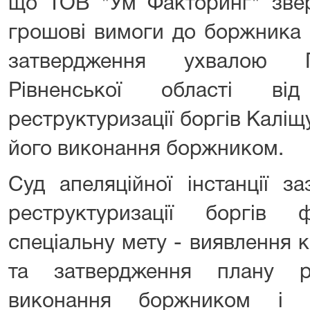
що ТОВ "Ум Факторинг" звер
грошові вимоги до боржника 3
затвердження ухвалою Г
Рівненської області ві
реструктуризації боргів Каліщу
його виконання боржником.
Суд апеляційної інстанції з
реструктуризації боргів
спеціальну мету - виявлення 
та затвердження плану ре
виконання боржником і п