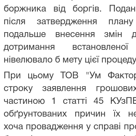
боржника від боргів. Пода
після затвердження плану
подальше внесення змін 
дотримання встановлено
нівелювало б мету цієї процед
При цьому ТОВ "Ум Фактор
строку заявлення грошови
частиною 1 статті 45 КУзП
обґрунтованих причин їх не
хоча провадження у справі п