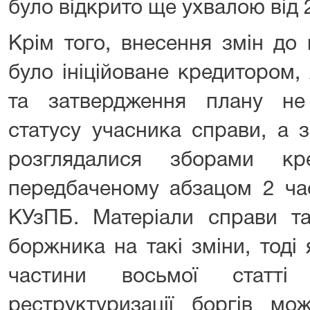
було відкрито ще ухвалою від 
Крім того, внесення змін до 
було ініційоване кредитором,
та затвердження плану не
статусу учасника справи, а 
розглядалися зборами кр
передбаченому абзацом 2 час
КУзПБ. Матеріали справи та
боржника на такі зміни, тоді
частини восьмої статт
реструктуризації боргів мо