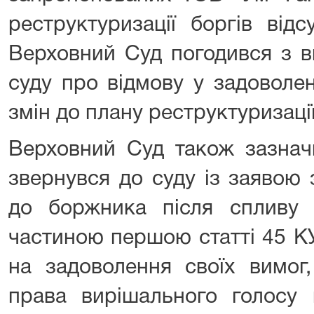
реструктуризації боргів від
Верховний Суд погодився з в
суду про відмову у задоволе
змін до плану реструктуризаці
Верховний Суд також зазнач
звернувся до суду із заявою
до боржника після спливу с
частиною першою статті 45 К
на задоволення своїх вимог
права вирішального голосу 