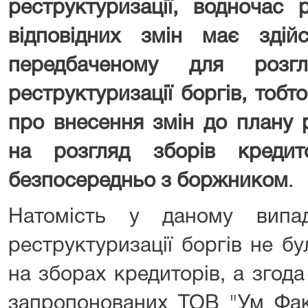
реструктуризації, водночас 
відповідних змін має здій
передбаченому для розг
реструктуризації боргів, тоб
про внесення змін до плану р
на розгляд зборів кредит
безпосередньо з боржником
.
Натомість у даному випа
реструктуризації боргів не б
на зборах кредиторів, а згод
запропонованих ТОВ "Ум Фак