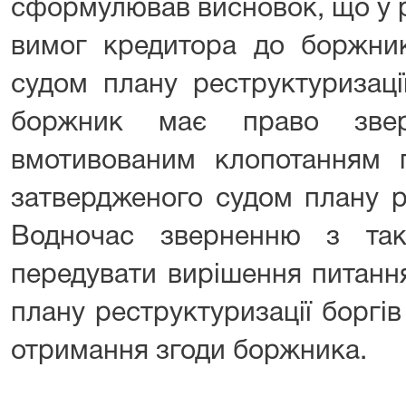
сформулював висновок, що у 
вимог кредитора до боржник
судом плану реструктуризаці
боржник має право зве
вмотивованим клопотанням 
затвердженого судом плану ре
Водночас зверненню з та
передувати вирішення питанн
плану реструктуризації боргі
отримання згоди боржника.