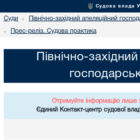
Судова влада 
Суди
Північно-західний апеляційний госпо
•
Прес-реліз. Судова практика
•
Північно-західний
господарськ
Отримуйте інформацію лише 
Єдиний Контакт-центр судової влад