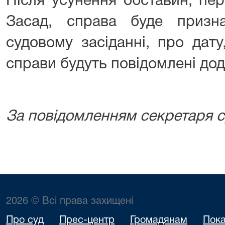
Після усунення обставин, пе
Засад, справа буде призн
судовому засіданні, про дату
справи будуть повідомлені дод
За повідомленням секретаря с
2026 © Всі права захищені
Про суд
Прес-центр
Громадянам
Пока