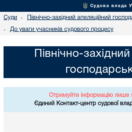
Судова влада 
Суди
Північно-західний апеляційний госпо
•
До уваги учасників судового процесу
•
Північно-західний
господарськ
Отримуйте інформацію лише 
Єдиний Контакт-центр судової влад