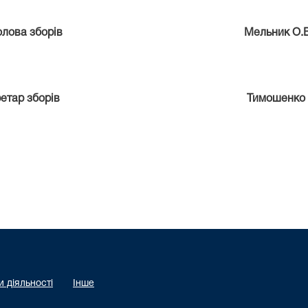
Голова зборів Мельник О.В
кретар зборів Тимошенко О.
 діяльності
Інше