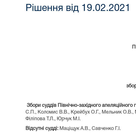
Рішення від 19.02.2021
П
збор
Збори суддів Північно-західного апеляційного 
С.П., Коломис В.В., Крейбух О.Г., Мельник О.В., 
Філіпова Т.Л., Юрчук М.І.
Відсутні судді:
Маціщук А.В., Савченко Г.І.