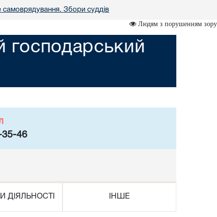
е самоврядування. Збори суддів
Людям з порушенням зору
ий господарський
л
-35-46
И ДІЯЛЬНОСТІ
ІНШЕ