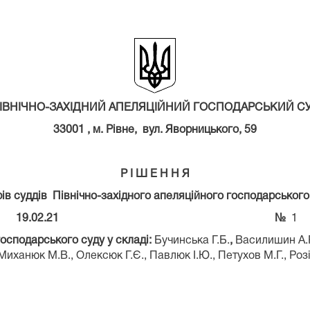
ІВНІЧНО-ЗАХІДНИЙ АПЕЛЯЦІЙНИЙ ГОСПОДАРСЬКИЙ С
33001 , м. Рівне, вул. Яворницького, 59
Р І Ш Е Н Н Я
ів суддів Північно-західного апеляційного господарського
19.02.21
№
1
господарського суду у складі:
Бучинська Г.Б.
,
Василишин А.Р
Миханюк М.В., Олексюк Г.Є., Павлюк І.Ю., Петухов М.Г., Розі