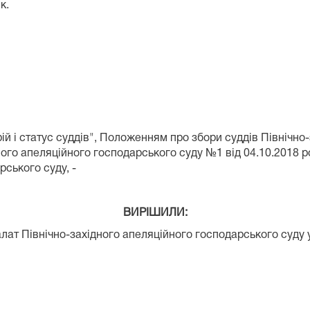
к.
ій і статус суддів", Положенням про збори суддів Північно
го апеляційного господарського суду №1 від 04.10.2018 рок
рського суду, -
ВИРІШИЛИ:
лат Північно-західного апеляційного господарського суду 