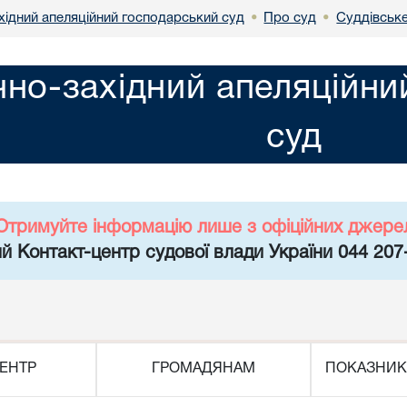
хідний апеляційний господарський суд
Про суд
Суддівськ
•
•
чно-західний апеляційн
суд
Отримуйте інформацію лише з офіційних джере
й Контакт-центр судової влади України 044 207
ЕНТР
ГРОМАДЯНАМ
ПОКАЗНИК