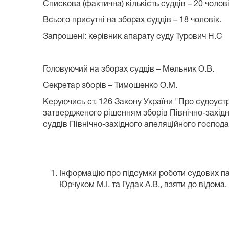
Спискова (фактична) кількість суддів – 20 чолові
Всього присутні на зборах суддів – 18 чоловік.
Запрошені: керівник апарату суду Турович Н.С
Головуючий на зборах суддів – Мельник О.В.
Секретар зборів – Тимошенко О.М.
Керуючись ст. 126 Закону України "Про судоустр
затвердженого рішенням зборів Північно-західно
суддів Північно-західного апеляційного господа
Інформацію про підсумки роботи судових па
Юрчуком М.І. та Гудак А.В., взяти до відома.