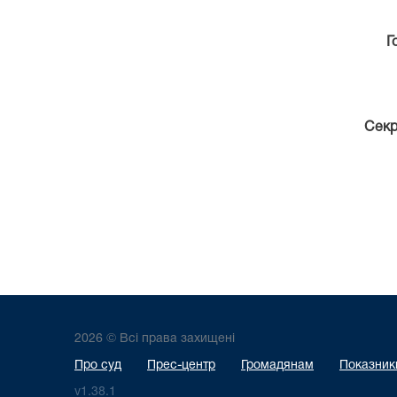
Се
2026 © Всі права захищені
Про суд
Прес-центр
Громадянам
Показники
v1.38.1