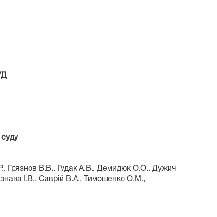
УД
 суду
., Грязнов В.В., Гудак А.В., Демидюк О.О., Дужич
знана І.В., Саврій В.А., Тимошенко О.М.,