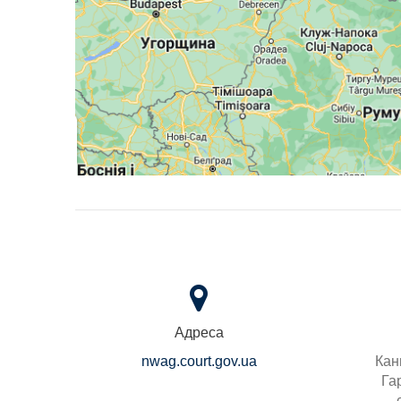
Адреса
nwag.court.gov.ua
Кан
Га