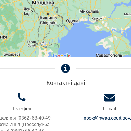
Контактні дані
Телефон
E-mail
целярія (0362) 68-40-49,
inbox@nwag.court.gov
ряча лінія (Пресслужба
суду) (0362) 68-40-43,