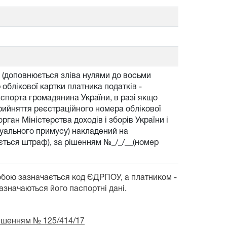
б (доповнюється зліва нулями до восьми
облікової картки платника податків -
аспорта громадянина України, в разі якщо
прийняття реєстраційного номера облікової
рган Міністерства доходів і зборів України і
есуального примусу) накладений на
гується штраф), за рішенням №_/_/__(номер
обою зазначається код ЄДРПОУ, а платником -
зазначаються його паспортні дані.
рішенням № 125/414/17