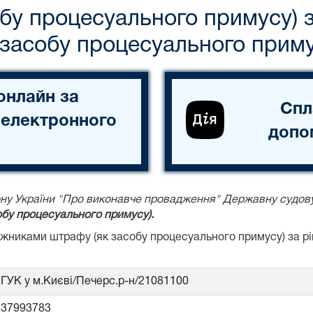
бу процесуального примусу) 
засобу процесуального приму
онлайн за
Спл
 електронного
допо
акону України "Про виконавче провадження" Державну судов
бу процесуального примусу).
божниками штрафу (як засобу процесуального примусу) за 
ГУК у м.Києві/Печерс.р-н/21081100
37993783