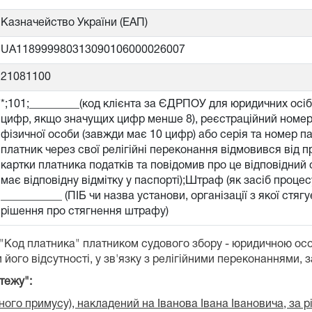
Казначейство України (ЕАП)
UA118999980313090106000026007
21081100
*;101;_________(код клієнта за ЄДРПОУ для юридичних осі
цифр, якщо значущих цифр менше 8), реєстраційний номер 
фізичної особи (завжди має 10 цифр) або серія та номер п
платник через свої релігійні переконання відмовився від 
картки платника податків та повідомив про це відповідний о
має відповідну відмітку у паспорті);Штраф (як засіб проц
___________ (ПІБ чи назва установи, організації з якої стя
рішення про стягнення штрафу)
 "Код платника" платником судового збору - юридичною ос
 його відсутності, у зв'язку з релігійними переконаннями, 
тежу":
ого примусу), накладений на Іванова Івана Івановича, за 