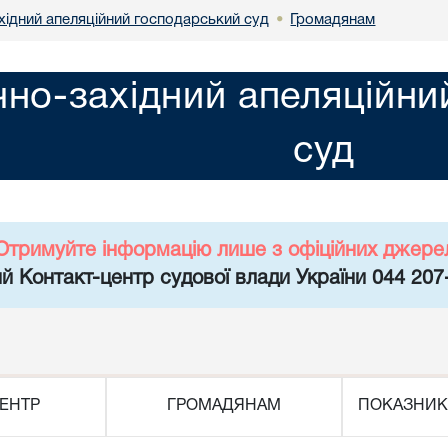
хідний апеляційний господарський суд
Громадянам
•
чно-західний апеляційн
суд
Отримуйте інформацію лише з офіційних джере
й Контакт-центр судової влади України 044 207
ЕНТР
ГРОМАДЯНАМ
ПОКАЗНИК