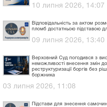
10 липня 2026, 14:07
Відповідальність за актом роз
пломб достатньою підставою дл
09 липня 2026, 13:40
Верховний Суд погодився з ви
неможливості внесення змін д
реструктуризації боргів без рі
боржника
03 липня 2026, 11:08
Підстави для знесення самочин