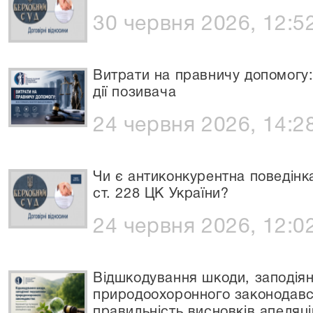
30 червня 2026, 12:5
Витрати на правничу допомогу:
дії позивача
24 червня 2026, 14:2
Чи є антиконкурентна поведінк
ст. 228 ЦК України?
24 червня 2026, 12:0
Відшкодування шкоди, заподія
природоохоронного законодавс
правильність висновків апеляці