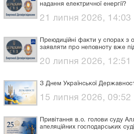
надання електричної енергії?
21 липня 2026, 14:03
Преюдиційні факти у спорах з 
заявляти про неповноту вже п
20 липня 2026, 12:51
З Днем Української Державност
15 липня 2026, 09:52
Привітання в.о. голови суду Ал
апеляційних господарських суді