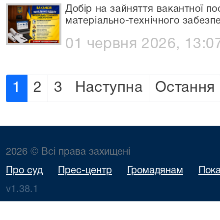
Добір на зайняття вакантної по
матеріально-технічного забезп
01 червня 2026, 13:0
1
2
3
Наступна
Остання
2026 © Всі права захищені
Про суд
Прес-центр
Громадянам
Пока
v1.38.1