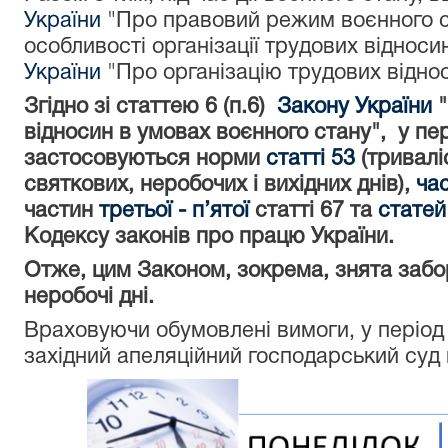
України
"Про правовий режим воєнного с
особливості організації трудових відноси
України
"Про організацію трудових відно
Згідно зі статтею 6 (п.6)
Закону України
"
відносин в умовах воєнного стану", у пер
застосовуються норми
статті 53
(тривалі
святкових, неробочих і вихідних днів),
ча
частин
третьої - п’ятої
статті 67 та
статей
Кодексу законів про працю України.
Отже, цим Законом, зокрема, знята забо
неробочі дні.
Враховуючи обумовлені вимоги, у період д
західний апеляційний господарський суд