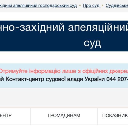
хідний апеляційний господарський суд
Про суд
Суддівськ
•
•
чно-західний апеляційн
суд
Отримуйте інформацію лише з офіційних джере
й Контакт-центр судової влади України 044 207
ЕНТР
ГРОМАДЯНАМ
ПОКАЗНИК