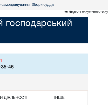
е самоврядування. Збори суддів
Людям з порушенням зору
ий господарський
л
-35-46
И ДІЯЛЬНОСТІ
ІНШЕ