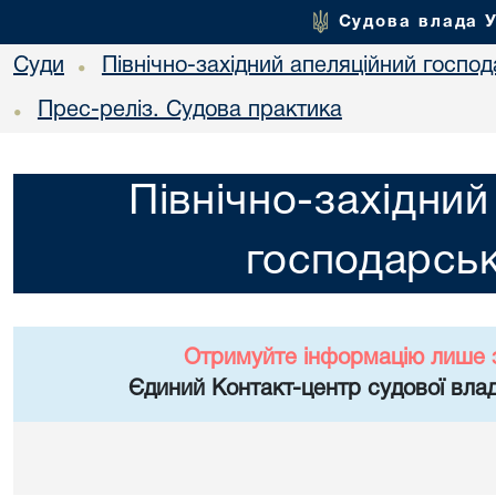
Судова влада 
Суди
Північно-західний апеляційний госпо
•
Прес-реліз. Судова практика
•
Північно-західний
господарськ
Отримуйте інформацію лише 
Єдиний Контакт-центр судової влад