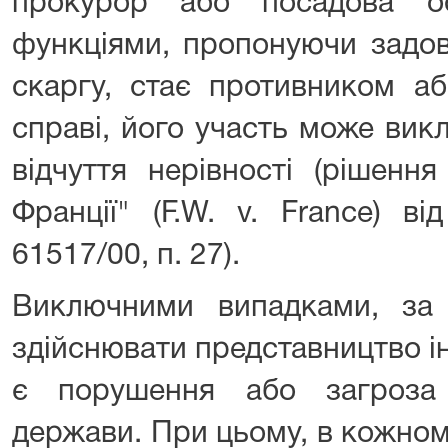
прокурор або посадова о
функціями, пропонуючи задов
скаргу, стає противником а
справі, його участь може викли
відчуття нерівності (рішенн
Франції" (F.W. v. France) в
61517/00, п. 27).
Виключними випадками, за
здійснювати представництво ін
є порушення або загроза 
держави. При цьому, в кожно