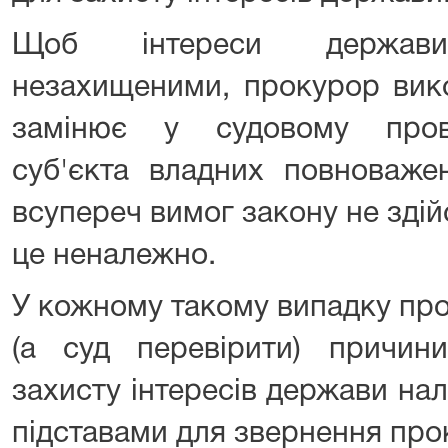
Щоб інтереси держав
незахищеними, прокурор вико
замінює у судовому прова
суб'єкта владних повноважен
всупереч вимог закону не зді
це неналежно.
У кожному такому випадку пр
(а суд перевірити) причин
захисту інтересів держави нал
підставами для звернення про