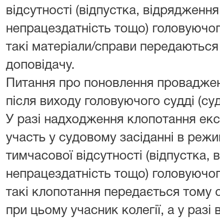
відсутності (відпустка, відрядженн
непрацездатність тощо) головуючого
такі матеріали/справи передаються
доповідачу.
Питання про поновлення проваджен
після виходу головуючого судді (суд
У разі надходження клопотання екс
участь у судовому засіданні в режи
тимчасової відсутності (відпустка,
непрацездатність тощо) головуючого
такі клопотання передається тому 
при цьому учасник колегії, а у разі