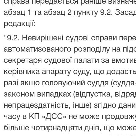
справа передається раніше визначен
абзац 1 та абзац 2 пункту 9.2. Заса
редакції:
"9.2. Невирішені судові справи пе
автоматизованого розподілу на під
секретаря судової палати за вмот
керівника апарату суду, що додаєть
разі якщо головуючий суддя (суддя
законом випадках (відпустка, відр
непрацездатність, інше) згідно дан
часу в КП «ДСС» не може продовжу
більше чотирнадцяти днів, що мож