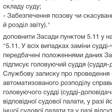
складу суду;
- Забезпечення позову чи скасуван
й розділ звіту)."
доповнити Засади пунктом 5.11 у на
"5.11. У всіх випадках заміни судді-ч
передбачені положеннями даних За
підписує головуючий суддя (суддя-д
Службову записку про проведення
автоматизованого розподілу справи
головуючого судді (судді-доповідач
відповідної судової палати, у разі й
іншої судової палати та у разі відс