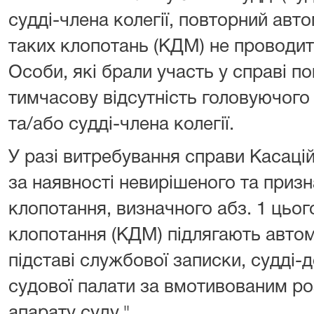
судді-члена колегії, повторний авт
таких клопотань (КДМ) не проводит
Особи, які брали участь у справі п
тимчасову відсутність головуючого 
та/або судді-члена колегії.
У разі витребування справи Касаці
за наявності невирішеного та приз
клопотання, визначного абз. 1 цього
клопотання (КДМ) підлягають авто
підставі службової записки, судді-
судової палати за вмотивованим р
апарату суду."