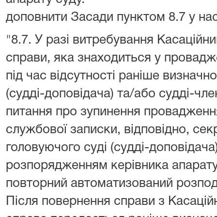
доповнити Засади пунктом 8.7 у нас
"8.7. У разі витребування Касацій
справи, яка знаходиться у провадже
під час відсутності раніше визначн
(судді-доповідача) та/або судді-чле
питання про зупинення провадження 
службової записки, відповідно, сек
головуючого суді (судді-доповідача
розпорядженням керівника апарату
повторний автоматизований розпо
Після повернення справи з Касацій