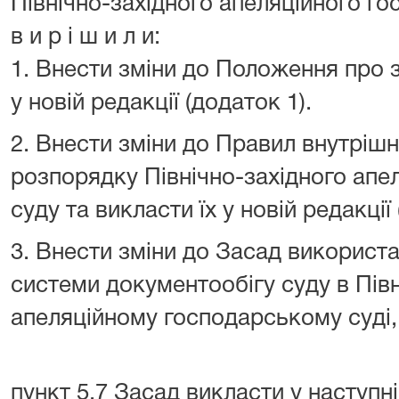
Північно-західного апеляційного г
в и р і ш и л и:
1. Внести зміни до Положення про з
у новій редакції (додаток 1).
2. Внести зміни до Правил внутріш
розпорядку Північно-західного апе
суду та викласти їх у новій редакції 
3. Внести зміни до Засад використ
системи документообігу суду в Пів
апеляційному господарському суді,
пункт 5.7 Засад викласти у наступні