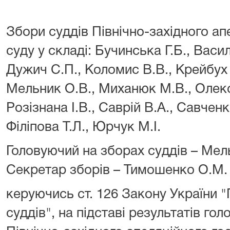
№ 
Збори суддів Північно-західного а
суду у складі: Бучинська Г.Б., Васил
Дужич С.П., Коломис В.В., Крейбух 
Мельник О.В., Миханюк М.В., Олекс
Розізнана І.В., Саврій В.А., Савченк
Філіпова Т.Л., Юрчук М.І.
Головуючий на зборах суддів – Мел
Секретар зборів – 
керуючись ст. 126 Закону України "
суддів", на підставі результатів го