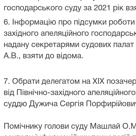
господарського суду за 2021 рік вз
6. Інформацію про підсумки роботи
західного апеляційного господарськ
надану секретарями судових палат 
А.В., взяти до відома.
7. Обрати делегатом на ХІХ позачер
від Північно-західного апеляційног
суддю Дужича Сергія Порфирійови
Помічнику голови суду Машлай О.М