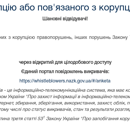
цію або пов'язаного з коруп
Шановні відвідувачі!
их з корупцією правопорушень, інших порушень Закону У
через відкритий для цілодобового доступу
Єдиний портал повідомлень викривачів:
https://whistleblowers.nazk.gov.ua/#/anketa
 - це інформаційно-телекомунікаційна система, яка має к
ом України
"Про захист інформації в інформаційно-телеком
рнет, збирання, зберігання, використання, захист, облік, 
 тому числі про статус викривачів, стан та результати розгл
1
тина третя статті 53
Закону України "Про запобігання коруп