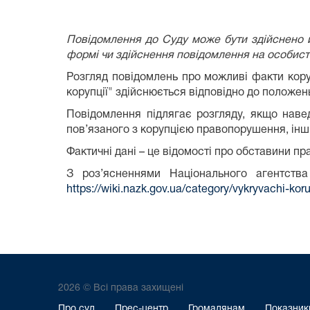
Повідомлення до Суду може бути здійснено й
формі чи здійснення повідомлення на особист
Розгляд повідомлень про можливі факти кору
корупції" здійснюється відповідно до положен
Повідомлення підлягає розгляду, якщо наве
пов’язаного з корупцією правопорушення, інш
Фактичні дані – це відомості про обставини п
З роз’ясненнями Національного агентства
https://wiki.nazk.gov.ua/category/vykryvachi-koru
2026 © Всі права захищені
Про суд
Прес-центр
Громадянам
Показники