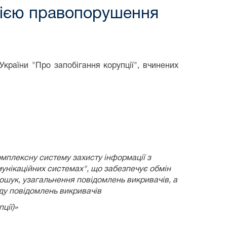
цією правопорушення
країни "Про запобігання корупції", вчинених
омплексну систему захисту інформації з
унікаційних системах", що забезпечує обмін
пошук, узагальнення повідомлень викривачів, а
яду повідомлень викривачів
ції)»