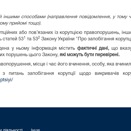
 іншими способами (направлення повідомлення, у тому чи
ому прийомі тощо).
пційних або пов’язаних із корупцією правопорушень, інш
1
2
ь статей 53
та 53
Закону України "Про запобігання корупці
дена у ньому інформація містить
фактичні дані,
що вказу
их порушень цього Закону,
які можуть бути перевірені.
равопорушення, місце і час його вчинення, особу, яка вчин
 з питань запобігання корупції щодо викривачів ко
ptsiyi/
 діяльності
Інше