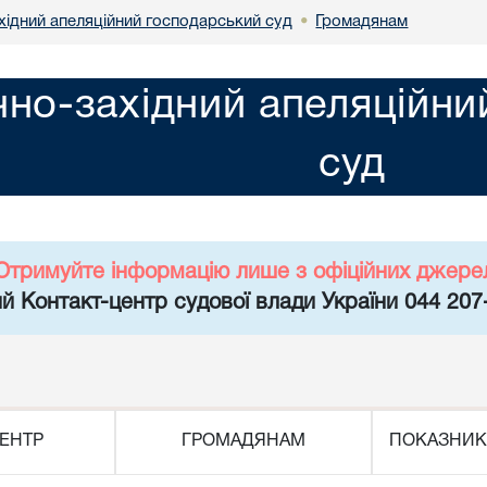
хідний апеляційний господарський суд
Громадянам
•
чно-західний апеляційн
суд
Отримуйте інформацію лише з офіційних джере
й Контакт-центр судової влади України 044 207
ЕНТР
ГРОМАДЯНАМ
ПОКАЗНИК