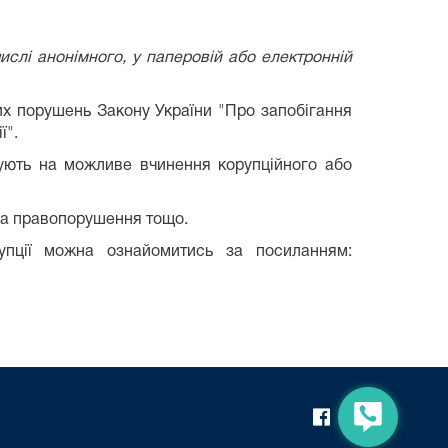
слі анонімного, у паперовій або електронній
их порушень Закону України "Про запобігання
ї".
ють на можливе вчинення корупційного або
ила правопорушення тощо.
рупції можна ознайомитись за посиланням: