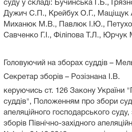
суду у складі: Бучинська Г.Б., Гряз
Дужич С.П., Крейбух О.Г., Маціщук 
Миханюк М.В., Павлюк І.Ю., Петухов 
Савченко Г.І., Філіпова Т.Л., Юрчук М
Головуючий на зборах суддів – Мел
Секретар зборів – Розізнана І.В.
керуючись ст. 126 Закону України "
суддів", Положенням про збори суд
апеляційного господарського суду
зборів Північно-західного апеляцій