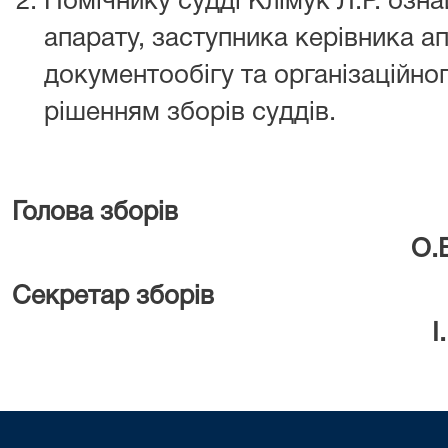
Помічнику судді Клімук Л.Р. озна
апарату, заступника керівника ап
документообігу та організаційно
рішенням зборів суддів.
Голова зборі
О.В.Мель
Секретар зборів
І.В.Розіз