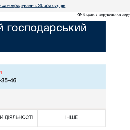
е самоврядування. Збори суддів
Людям з порушенням зору
ий господарський
л
-35-46
И ДІЯЛЬНОСТІ
ІНШЕ