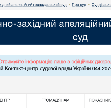
хідний апеляційний господарський суд
Про суд
Суддівськ
•
•
чно-західний апеляційн
суд
Отримуйте інформацію лише з офіційних джере
й Контакт-центр судової влади України 044 207
ЕНТР
ГРОМАДЯНАМ
ПОКАЗНИК