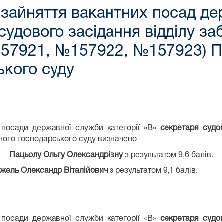
 зайняття вакантних посад д
 судового засідання відділу з
57921, №157922, №157923) Пі
ького суду
посади державної служби категорії «В»
секретаря судов
йного господарського суду визначено
Пацьолу Ольгу Олександрівну
з результатом 9,6 балів.
жель Олександр Віталійович
з результатом 9,1 балів.
 посади державної служби категорії «В»
секретаря судо