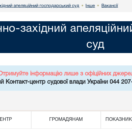
хідний апеляційний господарський суд
Інше
Вакансії
•
•
чно-західний апеляційн
суд
Отримуйте інформацію лише з офіційних джере
й Контакт-центр судової влади України 044 207
ЕНТР
ГРОМАДЯНАМ
ПОКАЗНИК