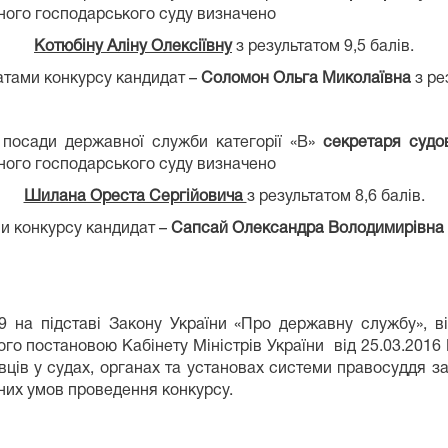
ного господарського суду визначено
Котюбіну Аліну Олексіївну
з результатом 9,5 балів.
атами конкурсу кандидат –
Соломон Ольга Миколаївна
з ре
посади державної служби категорії «В»
секретаря судов
йного господарського суду визначено
Шилана Ореста Сергійовича
з результатом 8,6 балів.
и конкурсу кандидат –
Сапсай Олександра Володимирівна
19 на підставі Закону України «Про державну службу», 
го постановою Кабінету Міністрів України від 25.03.201
ців у судах, органах та установах системи правосуддя 
них умов проведення конкурсу.