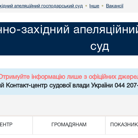
хідний апеляційний господарський суд
Інше
Вакансії
•
•
чно-західний апеляційн
суд
Отримуйте інформацію лише з офіційних джере
й Контакт-центр судової влади України 044 207
ЕНТР
ГРОМАДЯНАМ
ПОКАЗНИК