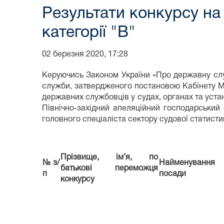
Результати конкурсу на
категорії "В"
02 березня 2020, 17:28
Керуючись Законом України «Про державну служ
служби, затвердженого постановою Кабінету Мі
державних службовців у судах, органах та уст
Північно-західний апеляційний господарський
головного спеціаліста сектору судової статисти
Прізвище, ім’я, по
№ з/
Найменування
батькові переможця
п
посади
конкурсу