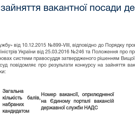
 зайняття вакантної посади д
бу» від 10.12.2015 №899-VIII, відповідно до Порядку пр
ністрів України від 25.03.2016 №246 та Положення про п
ановах системи правосуддя затвердженого рішенням Вищої 
 суд повідомляє про результати конкурсу на зайняття вак
ки:
Загальна
Номер вакансії, оприлюдненої
кількість балів,
на Єдиному порталі вакансій
набраних
державної служби НАДС
кандидатом