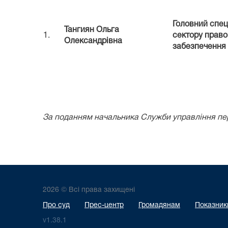
Головний спец
Тангиян Ольга
1.
сектору право
Олександрівна
забезпечення
За поданням начальника Служби управління п
2026 © Всі права захищені
Про суд
Прес-центр
Громадянам
Показники
v1.38.1