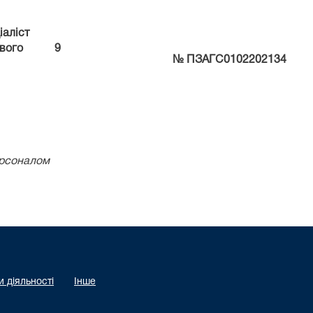
іаліст
вого
9
№ ПЗАГС0102202134
ерсоналом
 діяльності
Інше