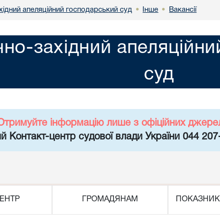
хідний апеляційний господарський суд
Інше
Вакансії
•
•
чно-західний апеляційн
суд
Отримуйте інформацію лише з офіційних джере
й Контакт-центр судової влади України 044 207
ЕНТР
ГРОМАДЯНАМ
ПОКАЗНИК