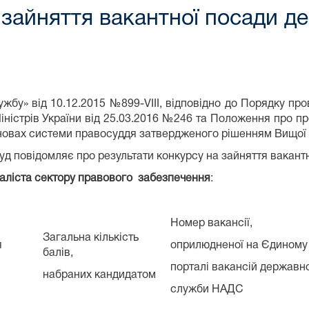
 зайняття вакантної посади д
бу» від 10.12.2015 №899-VIII, відповідно до Порядку пр
ністрів України від 25.03.2016 №246 та Положення про п
ановах системи правосуддя затвердженого рішенням Вищої 
уд повідомляє про результати конкурсу на зайняття вакант
іаліста сектору правового забезпечення
:
Номер вакансії,
Загальна кількість
я
оприлюдненої на Єдиному
балів,
порталі вакансій державно
набраних кандидатом
служби НАДС