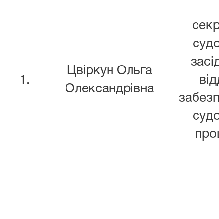
сек
суд
засі
Цвіркун Ольга
1.
від
Олександрівна
забез
суд
про