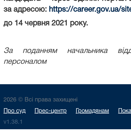
за адресою:
https://career.gov.ua/s
до 14 червня 2021 року.
За поданням начальника відд
персоналом
2026 © Всі права захищені
Про суд
Прес-центр
Громадянам
Пока
v1.38.1