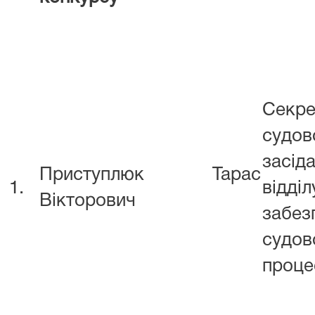
Секре
судов
засід
Приступлюк Тарас
1.
відділ
Вікторович
забез
судов
проце