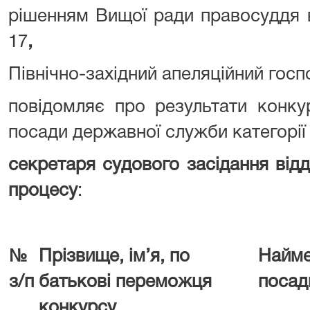
рішенням Вищої ради правосуддя в
17
,
Північно-західний апеляційний гос
повідомляє про результати конку
посади державної служби категорії
секретаря судового засідання від
процесу
:
№
Прізвище, ім’я, по
Найме
з/п
батькові переможця
посад
конкурсу