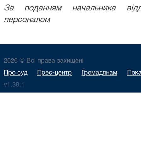
За поданням начальника відд
персоналом
2026 © Всі права захищені
Про суд
Прес-центр
Громадянам
Пока
v1.38.1