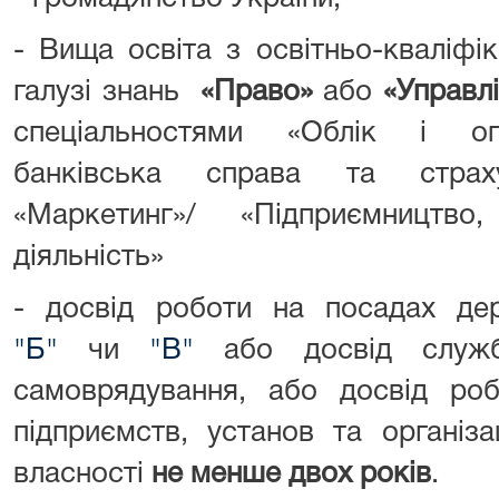
- Вища освіта з освітньо-кваліфі
галузі знань
«Право»
або
«Управлі
спеціальностями «Облік і опо
банківська справа та страху
«Маркетинг»/ «Підприємництв
діяльність»
- досвід роботи на посадах д
"Б"
чи
"В"
або досвід служб
самоврядування, або досвід роб
підприємств, установ та організ
власності
не менше двох років
.