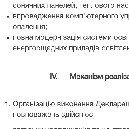
сонячних панелей, теплового нас
впровадження комп'ютерного уп
опалення;
повна модернізація системи осв
енергоощадних приладів освітле
І
V
. Механізм реалізац
Організацію виконання Деклараці
повноважень здійснює: