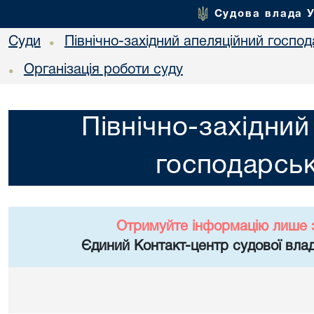
Судова влада 
Суди
Північно-західний апеляційний госпо
•
Організація роботи суду
•
Північно-західний
господарськ
Отримуйте інформацію лише 
Єдиний Контакт-центр судової влад