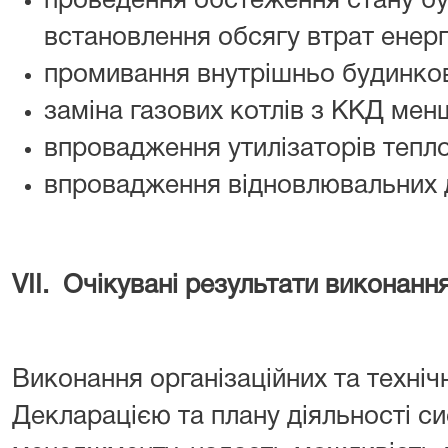
проведення обстеження стану б
встановлення обсягу втрат енерг
промивання внутрішньо будинков
заміна газових котлів з ККД мен
впровадження утилізаторів тепло
впровадження відновлювальних д
V
ІІ. Очікувані результати виконанн
Виконання організаційних та техніч
Декларацією та плану діяльності с