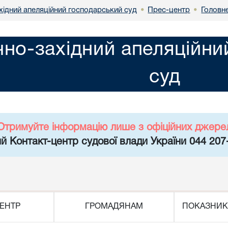
хідний апеляційний господарський суд
Прес-центр
Головн
•
•
чно-західний апеляційн
суд
Отримуйте інформацію лише з офіційних джере
й Контакт-центр судової влади України 044 207
ЕНТР
ГРОМАДЯНАМ
ПОКАЗНИК