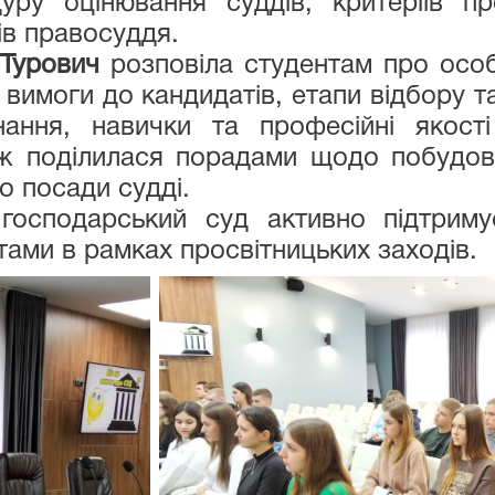
уру оцінювання суддів, критеріїв пр
ів правосуддя.
 Турович
розповіла студентам про особ
 вимоги до кандидатів, етапи відбору та
нання, навички та професійні якост
ж поділилася порадами щодо побудов
о посади судді.
 господарський суд активно підтриму
нтами в рамках просвітницьких заходів.