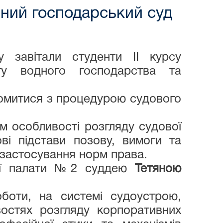
йний господарський суд
у завітали студенти ІІ курсу
ету водного господарства та
йомитися з процедурою судового
м особливості розгляду судової
ові підстави позову, вимоги та
а застосування норм права.
вої палати №2 суддею
Тетяною
боти, на системі судоустрою,
востях розгляду корпоративних