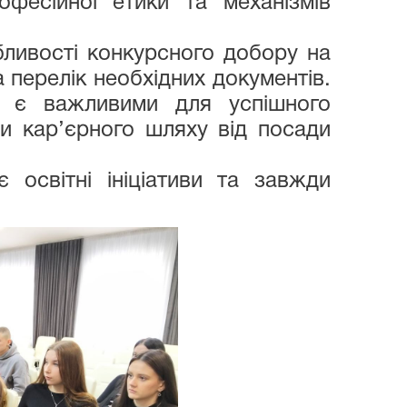
офесійної етики та механізмів
ливості конкурсного добору на
 перелік необхідних документів.
і є важливими для успішного
и кар’єрного шляху від посади
є освітні ініціативи та завжди