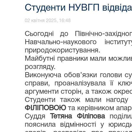
Студенти НУВГП відвіда
02 квітня 2025, 16:48
Сьогодні до Північно-західн
Навчально-наукового інстит
природокористування.
Майбутні правники мали можлив
розгляду.
Виконуюча обов’язки голови с
справи, проаналізувала її клю
аргументи сторін, а також окре
Студенти також мали нагоду
ФІЛІПОВОЮ
та керівником апа
Суддя
Тетяна Філіпова
поділи
пояснила відмінності у юрисд