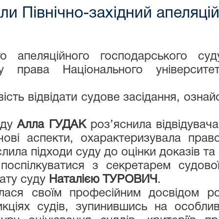
ли Північно-західний апеляці
ого апеляційного господарського суд
уту права Національного університ
ість відвідати судове засідання, озна
уду
Алла ГУДАК
роз’яснила відвідувача
чові аспекти, охарактеризувала прав
слила підходи суду до оцінки доказів т
 поспілкуватися з секретарем судо
рату суду
Наталією ТУРОВИЧ
.
лася своїм професійним досвідом ро
икціях судів, зупинившись на особли