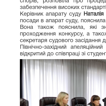
спорів, розповіла про процед
забезпечення високих стандарт
Керівник апарату суду
Наталія
посади в апарат суду, пояснила
Вона також пояснила, які з
проходження конкурсу, а тако
секретаря судового засідання д
Північно-західний апеляційний
відкритий до співпраці зі студе