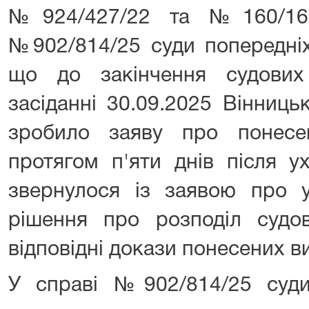
№924/427/22 та №160/169
№902/814/25 суди попередніх
що до закінчення судових
засіданні 30.09.2025 Вінниц
зробило заяву про понесе
протягом п'яти днів після у
звернулося із заявою про у
рішення про розподіл судо
відповідні докази понесених в
У справі №902/814/25 суди 