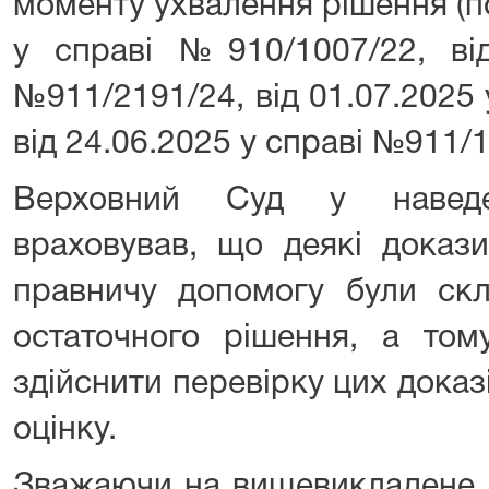
моменту ухвалення рішення (п
у справі №910/1007/22, від
№911/2191/24, від 01.07.2025
від 24.06.2025 у справі №911/1
Верховний Суд у навед
враховував, що деякі доказ
правничу допомогу були скл
остаточного рішення, а то
здійснити перевірку цих доказі
оцінку.
Зважаючи на вищевикладене,