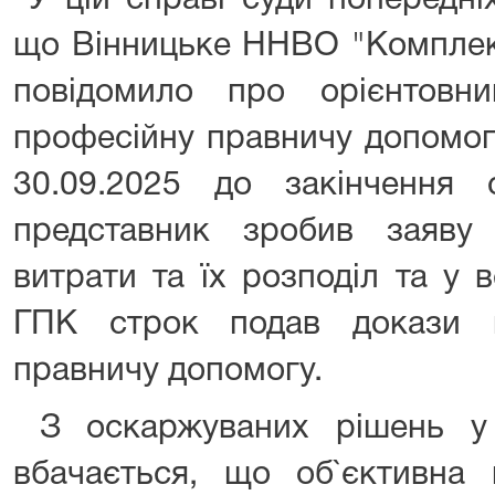
У цій справі суди попередніх
що Вінницьке ННВО "Комплекс
повідомило про орієнтовн
професійну правничу допомогу
30.09.2025 до закінчення 
представник зробив заяву
витрати та їх розподіл та у 
ГПК строк подав докази 
правничу допомогу.
З оскаржуваних рішень у 
вбачається, що об`єктивна 