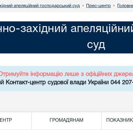
хідний апеляційний господарський суд
Прес-центр
Головн
•
•
чно-західний апеляційн
суд
Отримуйте інформацію лише з офіційних джере
й Контакт-центр судової влади України 044 207
ЕНТР
ГРОМАДЯНАМ
ПОКАЗНИК