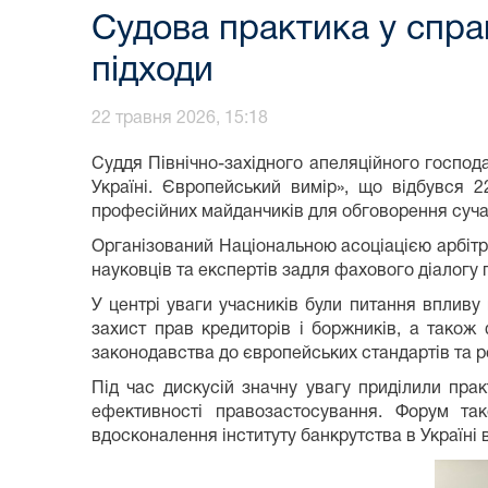
Судова практика у спра
підходи
22 травня 2026, 15:18
Суддя Північно-західного апеляційного господ
Україні. Європейський вимір», що відбувся 2
професійних майданчиків для обговорення сучас
Організований Національною асоціацією арбітр
науковців та експертів задля фахового діалогу 
У центрі уваги учасників були питання впливу 
захист прав кредиторів і боржників, а також
законодавства до європейських стандартів та р
Під час дискусій значну увагу приділили пра
ефективності правозастосування. Форум т
вдосконалення інституту банкрутства в Україні 