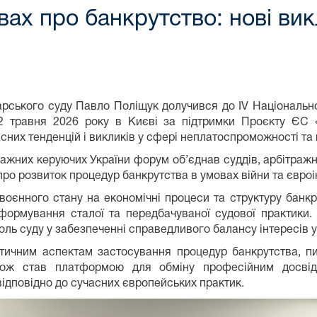
вах про банкрутство: нові вик
арського суду Павло Поліщук долучився до IV Національн
2 травня 2026 року в Києві за підтримки Проєкту ЄС «
них тенденцій і викликів у сфері неплатоспроможності та в
ажних керуючих України форум об’єднав суддів, арбітражн
про розвиток процедур банкрутства в умовах війни та євроін
воєнного стану на економічні процеси та структуру банкр
 формування сталої та передбачуваної судової практики
оль суду у забезпеченні справедливого балансу інтересів у
ктичним аспектам застосування процедур банкрутства, п
акож став платформою для обміну професійним досвід
відповідно до сучасних європейських практик.