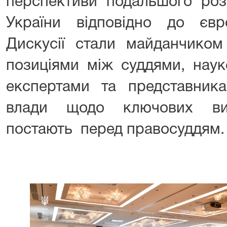
перспективи подальшого роз
України відповідно до євро
Дискусії стали майданчиком
позиціями між суддями, нау
експертами та представника
влади щодо ключових вик
постають перед правосуддям.