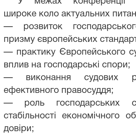
У межах конференції у
широке коло актуальних питан
— розвиток господарськог
призму європейських стандарт
— практику Європейського су
вплив на господарські спори;
— виконання судових р
ефективного правосуддя;
— роль господарських су
стабільності економічного об
довіри;