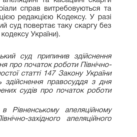
апеляційні та касаційні скарги
ріали справ витребовуються та
цією редакцією Кодексу. У разі
ий суд повертає таку скаргу без
кодексу України).
ький суд припинив здійснення
ння про початок роботи Північно-
остої статті 147 Закону України
ть здійснення правосуддя з дня
рених судів про початок роботи
в Рівненському апеляційному
нічно-західного апеляційного