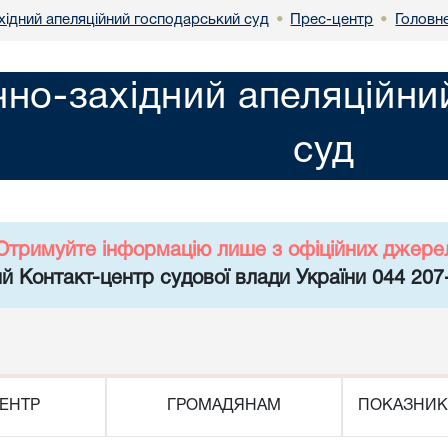
хідний апеляційний господарський суд
Прес-центр
Головн
•
•
чно-західний апеляційн
суд
Отримуйте інформацію лише з офіційних джере
й Контакт-центр судової влади України 044 207
ЕНТР
ГРОМАДЯНАМ
ПОКАЗНИК