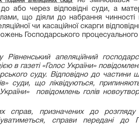
не змінювався – 
к подання апеляційних скарг
до або через відповідні суди, а мате
ами, що діяли до набрання чинності 
яційної чи касаційної скарги відповідн
ожень Господарського процесуального 
Рівненський апеляційний господарс
цією в газеті «Голос України» повідомле
рського суду. Відповідно до частини ш
ів» суди, що ліквідуються, припиняю
 України» повідомлень голів новоутво
их справ, призначених до розгляду 
уватиметься, справи передані до Пів