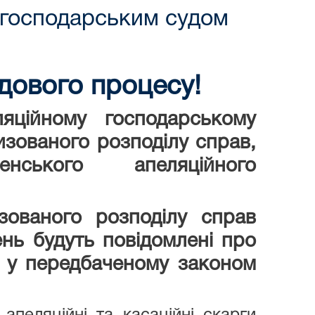
 господарським судом
дового процесу!
ляційному господарському
изованого розподілу справ,
нського апеляційного
зованого розподілу справ
нь будуть повідомлені про
в у передбаченому законом