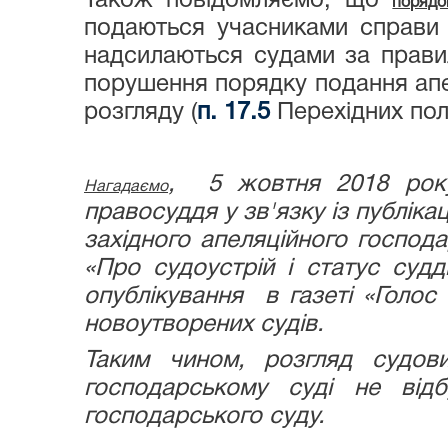
Також повідомляємо, що
порядо
подаються учасниками справи 
надсилаються судами за правил
порушення порядку подання апел
розгляду (
п. 17.5
Перехідних пол
, 5 жовтня 2018 року 
Нагадаємо
правосуддя у зв'язку із публіка
західного апеляційного господа
«Про судоустрій і статус судд
опублікування в газеті «Голос
новоутворених судів.
Таким чином, розгляд судов
господарському суді не відб
господарського суду.