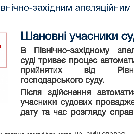
внічно-західним апеляційним
Шановні учасники су
В Північно-західному апе
суді триває процес автомат
прийнятих від Рівне
господарського суду.
Після здійснення автомати
учасники судових провадже
дату та час розгляду спра