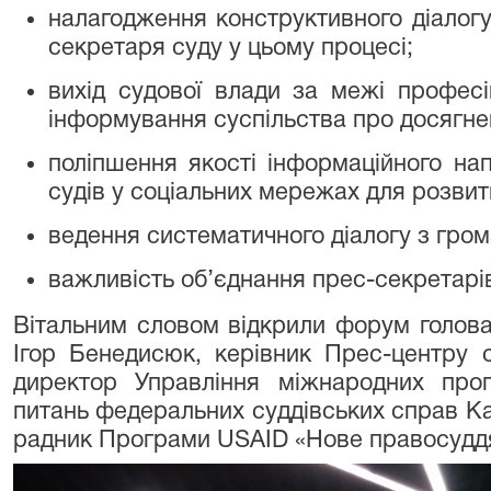
налагодження конструктивного діалогу
секретаря суду у цьому процесі;
вихід судової влади за межі професі
інформування суспільства про досягне
поліпшення якості інформаційного нап
судів у соціальних мережах для розвитк
ведення систематичного діалогу з гром
важливість об’єднання прес-секретарів
Вітальним словом відкрили форум голова
Ігор Бенедисюк, керівник Прес-центру 
директор Управління міжнародних про
питань федеральних суддівських справ К
радник Програми USAID «Нове правосудд