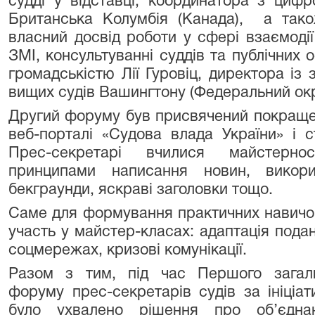
судді у відставці, координатора з цифро
Британська Колумбія (Канада), а тако
власний досвід роботи у сфері взаємодії
ЗМІ, консультуванні суддів та публічних о
громадськістю Лії Гуровіц, директора із 
вищих судів Вашингтону (Федеральний ок
Другий форуму був присвячений покращен
веб-порталі «Судова влада України» і с
Прес-секретарі вчилися майстерно
принципами написання новин, викорис
бекграунди, яскраві заголовки тощо.
Саме для формування практичних навичок
участь у майстер-класах: адаптація подан
соцмережах, кризові комунікації.
Разом з тим, під час Першого загаль
форуму прес-секретарів судів за ініціа
було ухвалено рішення про об’єднан