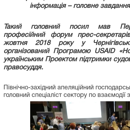
інформація – головне завданн
Такий головний посил мав Перш
професійний форум прес-секретарі
жовтня 2018 року у Чернігівські
організований Програмою USAID «Но
українським Проектом підтримки суд
правосуддя.
Північно-західний апеляційний господарс
головний спеціаліст сектору по взаємодії 