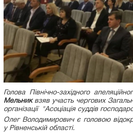
Голова Північно-західного апеляційн
Мельник
взяв участь чергових Загальн
організації "Асоціація суддів господар
Олег Володимирович є головою відокре
у Рівненській області.