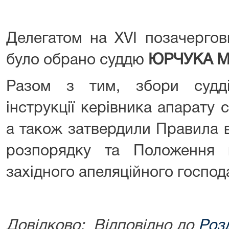
Делегатом на ХVI позачергови
було обрано суддю
ЮРЧУКА Ми
Разом з тим, збори судді
інструкції керівника апарату с
а також затвердили Правила 
розпорядку та Положення 
західного апеляційного господ
Довідково: Відповідно до
Розд