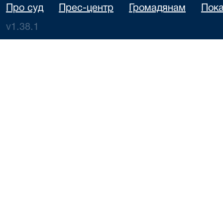
Про суд
Прес-центр
Громадянам
Пока
v1.38.1