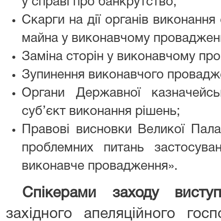
у справі про банкрутство;
Скарги на дії органів виконання
майна у виконавчому провадженн
Заміна сторін у виконавчому про
Зупинення виконавчого провадж
Органи Державної казначейс
суб’єкт виконання рішень;
Правові висновки Великої Пал
проблемних питань застосува
виконавче провадження».
Спікерами заходу виступ
західного апеляційного гос