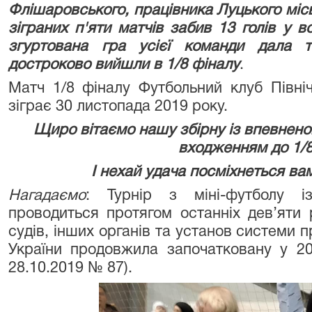
Флішаровського, працівника Луцького міс
зіграних п'яти матчів забив 13 голів у 
згуртована гра усієї команди дала 
достроково вийшли в 1/8 фіналу
.
Матч 1/8 фіналу Футбольний клуб Північ
зіграє 30 листопада 2019 року.
Щиро вітаємо нашу збірну із впевнено
входженням до 1/8
І нехай удача посміхнеться вам
Нагадаємо
: Турнір з міні-футболу і
проводиться протягом останніх дев’яти р
судів, інших органів та установ системи 
України продовжила започатковану у 201
28.10.2019 № 87).