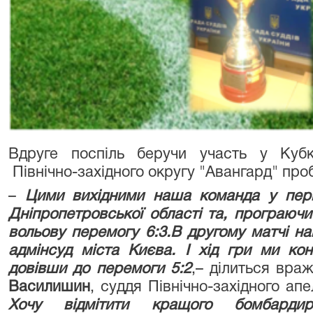
Вдруге поспіль беручи участь у Кубк
Північно-західного округу "Авангард" про
–
Цими вихідними наша команда у перші
Дніпропетровської області та, програючи 
вольову перемогу 6:3.В другому матчі 
адмінсуд міста Києва. І хід гри ми кон
довівши до перемоги 5:2
,– ділиться вра
Василишин
, суддя Північно-західного ап
Хочу відмітити кращого бомбард