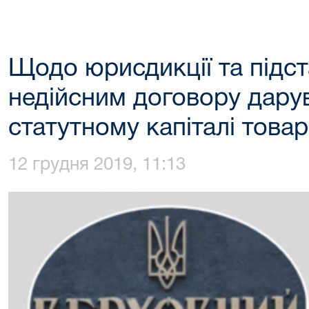
Щодо юрисдикції та підс
недійсним договору дару
статутному капіталі това
12 грудня 2019, 11:13