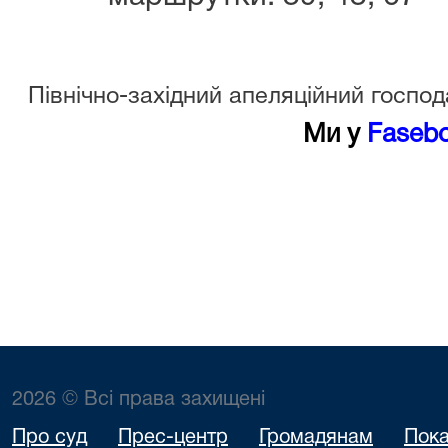
Північно-західний апеляційний госпо
Ми у
Faseb
2026 © Всі права захищені
Про суд
Прес-центр
Громадянам
Пока