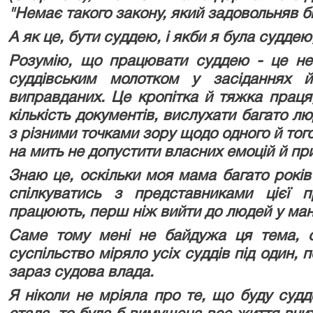
"Немає такого закону, який задовольняв би
А як це, бути суддею, і якби я була судде
Розумію, що працювати суддею - це не
суддівським молотком у засіданнях й
виправданих. Це кропітка й тяжка праця
кількість документів, вислухати багато л
з різними точками зору щодо одного й тог
на мить не допустити власних емоцій й пр
Знаю це, оскільки моя мама багато років
спілкуватись з представниками цієї п
працюють, перш ніж вийти до людей у мант
Саме тому мені не байдужа ця тема, 
суспільство міряло усіх суддів під один,
зараз судова влада.
Я ніколи не мріяла про те, що буду суд