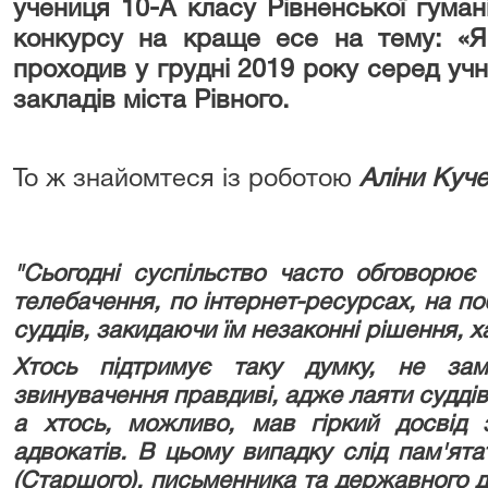
учениця 10-А класу Рівненської гуман
конкурсу на краще есе на тему: «
проходив у грудні 2019 року серед уч
закладів міста Рівного.
То ж знайомтеся із роботою
Аліни Куч
"Сьогодні суспільство часто обговорює 
телебачення, по інтернет-ресурсах, на п
суддів, закидаючи їм незаконні рішення, 
Хтось підтримує таку думку, не за
звинувачення правдиві, адже лаяти суддів
а хтось, можливо, мав гіркий досвід
адвокатів. В цьому випадку слід пам'ят
(Старшого), письменника та державного д