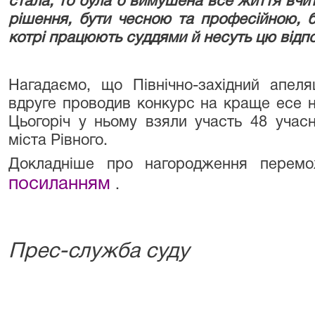
стала, то була б вимушена все життя вчи
рішення, бути чесною та професійною, б
котрі працюють суддями й несуть цю відпо
Нагадаємо, що Північно-західний апел
вдруге проводив конкурс на краще есе на
Цьогоріч у ньому взяли участь 48 учасн
міста Рівного.
Докладніше про нагородження перемо
посиланням
.
Прес-служба суду