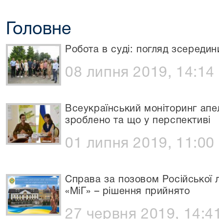
Головне
Робота в суді: погляд зсередин
08 липня 2019, 14:14
Всеукраїнський моніторинг апел
зроблено та що у перспективі
01 липня 2019, 11:00
Справа за позовом Російської л
«МіГ» – рішення прийнято
27 червня 2019, 14:4