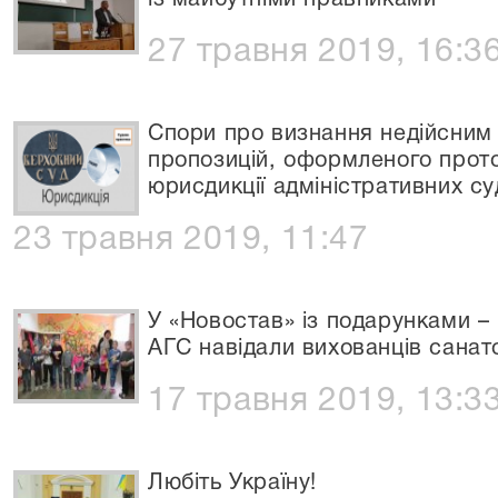
із майбутніми правниками
27 травня 2019, 16:3
Спори про визнання недійсним
пропозицій, оформленого прото
юрисдикції адміністративних су
23 травня 2019, 11:47
У «Новостав» із подарунками – 
АГС навідали вихованців санат
17 травня 2019, 13:3
Любіть Україну!