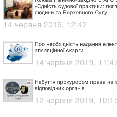
Голова Північно-західного АГС 
«Єдність судової практики: пог
людини та Верховного Суду»
14 червня 2019, 12:42
Про необхідність надання елек
апеляційної скарги
14 червня 2019, 11:4
Набуття прокурором права на з
відповідних органів
12 червня 2019, 10:1