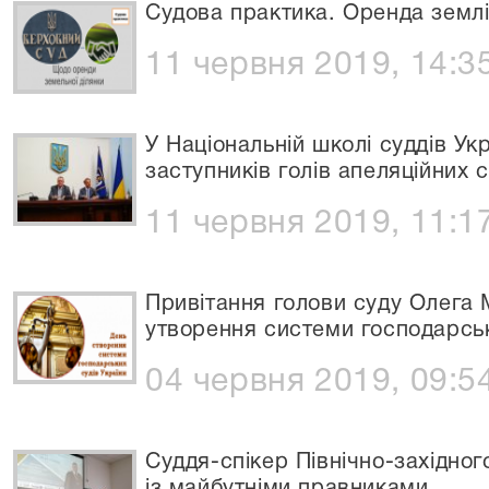
Судова практика. Оренда землі
11 червня 2019, 14:3
У Національній школі суддів Укр
заступників голів апеляційних с
11 червня 2019, 11:1
Привітання голови суду Олега М
утворення системи господарськ
04 червня 2019, 09:5
Суддя-спікер Північно-західно