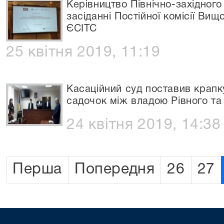
Керівництво Північно-західног
засіданні Постійної комісії Вищ
ЄСІТС
25 квітня 2019, 11:19
Касаційний суд поставив крапку
садочок між владою Рівного т
24 квітня 2019, 14:38
Перша
Попередня
26
27