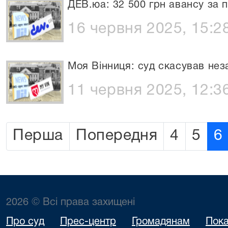
ДЕВ.юа: 32 500 грн авансу за
16 червня 2025, 15:2
Моя Вінниця: суд скасував нез
11 червня 2025, 12:3
Перша
Попередня
4
5
6
2026 © Всі права захищені
Про суд
Прес-центр
Громадянам
Пока