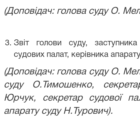
(Доповідач: голова суду О. Мел
Звіт голови суду, заступника
судових палат, керівника апарату
(Доповідач: голова суду О. Ме
суду О.Тимошенко, секрет
Юрчук, секретар судової пал
апарату суду Н.Турович).