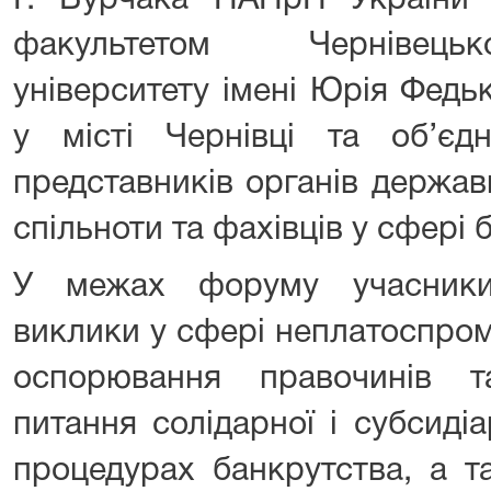
Г. Бурчака НАПрН України
факультетом Чернівецьк
університету імені Юрія Федь
у місті Чернівці та об’єдн
представників органів держав
спільноти та фахівців у сфері 
У межах форуму учасники
виклики у сфері неплатоспро
оспорювання правочинів т
питання солідарної і субсидіа
процедурах банкрутства, а т