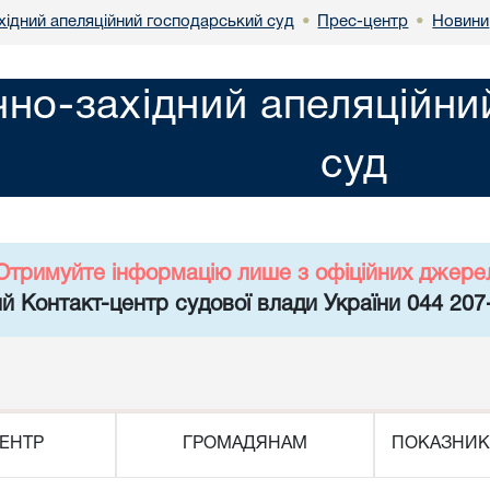
хідний апеляційний господарський суд
Прес-центр
Новини
•
•
чно-західний апеляційн
суд
Отримуйте інформацію лише з офіційних джере
й Контакт-центр судової влади України 044 207
ЕНТР
ГРОМАДЯНАМ
ПОКАЗНИК