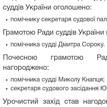
суддів України оголошено:
помічнику секретаря судової па
Грамотою Ради суддів України
помічника судді Дмитра Сороку.
Почесною грамотою Рад
нагороджено:
помічника судді Миколу Кнапця;
секретаря судового засідання Юр
Урочистий захід став нагод