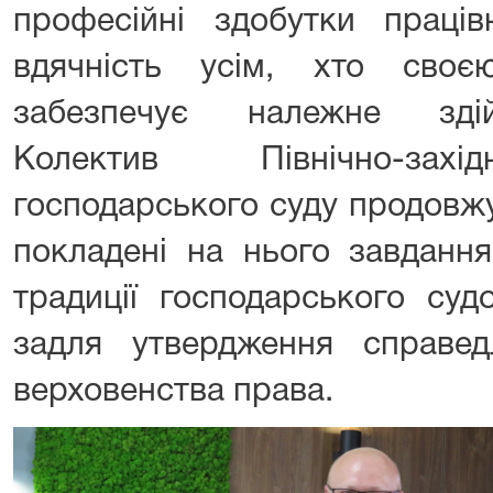
професійні здобутки праців
вдячність усім, хто сво
забезпечує належне здій
Колектив Північно-захі
господарського суду продовж
покладені на нього завдання
традиції господарського су
задля утвердження справедл
верховенства права.