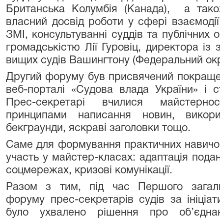
Британська Колумбія (Канада), а тако
власний досвід роботи у сфері взаємодії
ЗМІ, консультуванні суддів та публічних о
громадськістю Лії Гуровіц, директора із 
вищих судів Вашингтону (Федеральний ок
Другий форуму був присвячений покращен
веб-порталі «Судова влада України» і с
Прес-секретарі вчилися майстерно
принципами написання новин, викорис
бекграунди, яскраві заголовки тощо.
Саме для формування практичних навичок
участь у майстер-класах: адаптація подан
соцмережах, кризові комунікації.
Разом з тим, під час Першого загаль
форуму прес-секретарів судів за ініціа
було ухвалено рішення про об’єднан