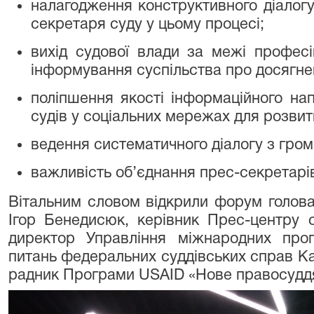
налагодження конструктивного діалогу
секретаря суду у цьому процесі;
вихід судової влади за межі професі
інформування суспільства про досягне
поліпшення якості інформаційного нап
судів у соціальних мережах для розвитк
ведення систематичного діалогу з гром
важливість об’єднання прес-секретарів
Вітальним словом відкрили форум голова
Ігор Бенедисюк, керівник Прес-центру 
директор Управління міжнародних про
питань федеральних суддівських справ К
радник Програми USAID «Нове правосудд