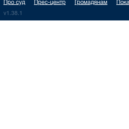
Про суд
Прес-центр
Громадянам
Пока
v1.38.1