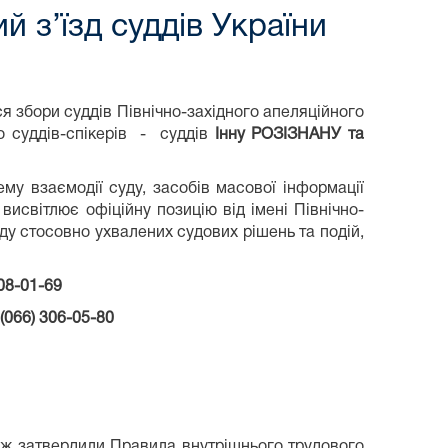
й з’їзд суддів України
ся збори суддів Північно-західного апеляційного
о суддів-спікерів - суддів
Інну
РОЗІЗНАНУ та
му взаємодії суду, засобів масової інформації
 висвітлює офіційну позицію від імені Північно-
ду стосовно ухвалених судових рішень та подій,
08-01-69
066) 306-05-80
акож затвердили Правила внутрішнього трудового