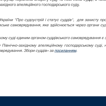
ахідного апеляційного господарського суду.
раїни "Про судоустрій і статус суддів", для захисту про
ддівське самоврядування, яке здійснюється через органи су
кому суді єдиним органом суддівського самоврядування є з
 Північно-західному апеляційному господарському суді, 
моврядування. Збори суддів» за
посиланням
.