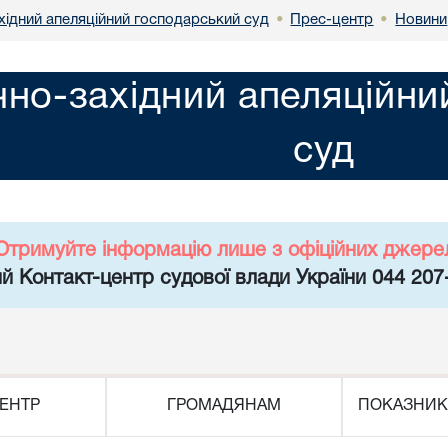
хідний апеляційний господарський суд
Прес-центр
Новини
•
•
чно-західний апеляційн
суд
Отримуйте інформацію лише з офіційних джере
й Контакт-центр судової влади України 044 207
ЕНТР
ГРОМАДЯНАМ
ПОКАЗНИК