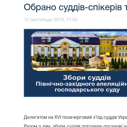
Обрано суддів-спікерів 
12 листопада 2018, 17:45
Делегатом на ХVI позачерговий з’їзд суддів Ук
Разом з тим, збори суддів погодили посадові і