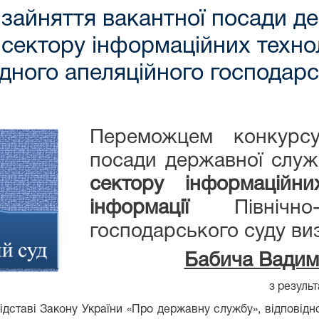
 зайняття вакантної посади д
а сектору інформаційних техно
ідного апеляційного господар
Переможцем конкурсу
посади державної служ
сектору інформаційни
інформації
Північно-з
господарського суду ви
Бабича Вадим
з результ
ідставі Закону України «Про державну службу», відповід