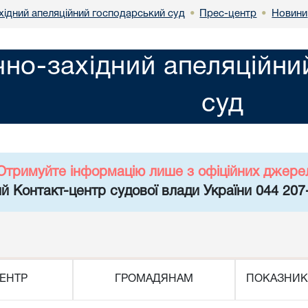
хідний апеляційний господарський суд
Прес-центр
Новини
•
•
чно-західний апеляційн
суд
Отримуйте інформацію лише з офіційних джере
й Контакт-центр судової влади України 044 207
ЕНТР
ГРОМАДЯНАМ
ПОКАЗНИК