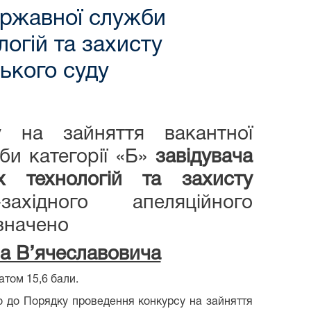
ержавної служби
логій та захисту
ського суду
 на зайняття вакантної
би категорії «Б»
завідувача
х технологій та захисту
ахідного апеляційного
значено
а В’ячеславовича
атом 15,6 бали.
но до Порядку проведення конкурсу на зайняття