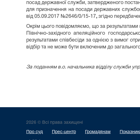
посад державної служби, затвердженого постан
для призначення на посади державних службов
від 05.09.2017 №2646/0/15-17
,
згідно передбаче
Окрім цього повідомляємо, що за результатами 
Північно-західного апеляційного господарськ
результатами співбесіди за однією з вимог отр
відбір та не може бути включеним до загального
За поданням в.о. начальника відділу служби у
2026 © Всі права захищені
Про суд
Прес-центр
Громадянам
Показники