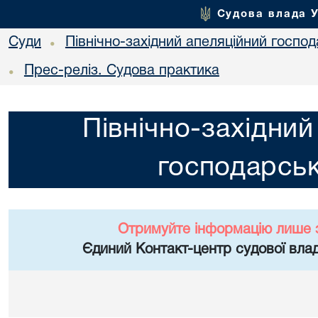
Судова влада 
Суди
Північно-західний апеляційний госпо
•
Прес-реліз. Судова практика
•
Північно-західний
господарськ
Отримуйте інформацію лише 
Єдиний Контакт-центр судової влад