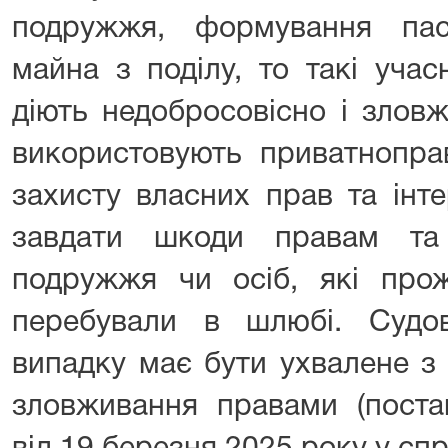
подружжя, формування па
майна з поділу, то такі уча
діють недобросовісно і злов
використовують приватнопра
захисту власних прав та інте
завдати шкоди правам та
подружжя чи осіб, які про
перебували в шлюбі. Судо
випадку має бути ухвалене з
зловживання правами (поста