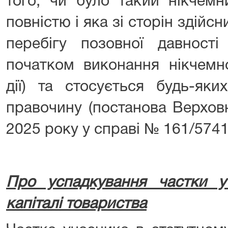
того, чи було такий нікчем
повністю і яка зі сторін здійс
перебігу позовної давності
початком виконання нікчемн
дії) та стосується будь-яки
правочину (постанова Верхов
2025 року у справі № 161/5741
Про успадкування частки у
капіталі товариства