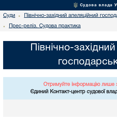
Судова влада 
Суди
Північно-західний апеляційний госпо
•
Прес-реліз. Судова практика
•
Північно-західний
господарськ
Отримуйте інформацію лише 
Єдиний Контакт-центр судової влад