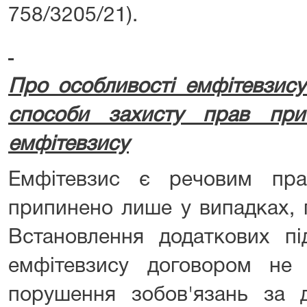
758/3205/21).
Про особливості емфітевзису
способи захисту прав при
емфітевзису
Емфітевзис є речовим пр
припинено лише у випадках, 
Встановлення додаткових пі
емфітевзису договором не 
порушення зобов'язань за д