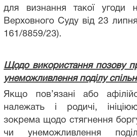
для визнання такої угоди 
Верховного Суду від 23 липн
161/8859/23).
Щодо використання позову пр
унеможливлення поділу спіль
Якщо пов’язані або афілій
належать і родичі, ініцію
зокрема щодо стягнення борг
чи унеможливлення поді