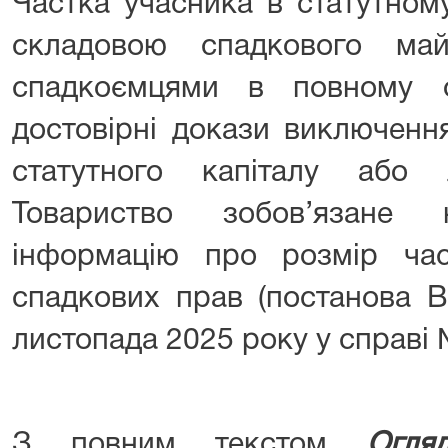
Частка учасника в статутному
складовою спадкового май
спадкоємцями в повному о
достовірні докази виключенн
статутного капіталу або лі
Товариство зобов’язане 
інформацію про розмір ча
спадкових прав (постанова В
листопада 2025 року у справі 
З повним текстом
Огля