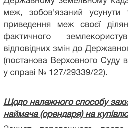
Державному земельному када
меж, зобов'язаний усунути
приведення меж своєї ділян
фактичного землекорист
відповідних змін до Державно
(постанова Верховного Суду в
у справі № 127/29339/22).
Щодо належного способу захи
наймача (орендаря) на купівл