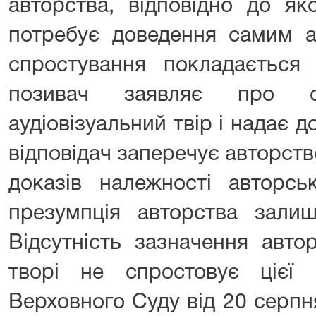
авторства, відповідно до як
потребує доведення самим ав
спростування покладається 
позивач заявляє про с
аудіовізуальний твір і надає д
відповідач заперечує авторст
доказів належності авторсь
презумпція авторства залиш
Відсутність зазначення авто
творі не спростовує цієї п
Верховного Суду від 20 серпн