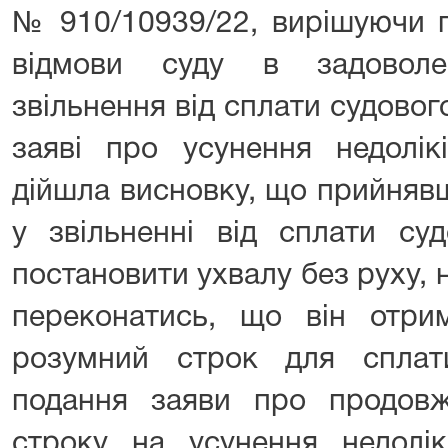
№ 910/10939/22, вирішуючи п
відмови суду в задоволе
звільнення від сплати судовог
заяві про усунення недолікі
дійшла висновку, що прийняв
у звільненні від сплати су
постановити ухвалу без руху, н
переконатись, що він отр
розумний строк для сплат
подання заяви про продов
строку на усунення недолі