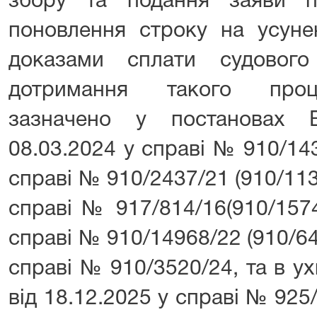
збору та подання заяви 
поновлення строку на усуне
доказами сплати судового 
дотримання такого проц
зазначено у постановах 
08.03.2024 у справі № 910/143
справі № 910/2437/21 (910/1134
справі № 917/814/16(910/1574
справі № 910/14968/22 (910/642
справі № 910/3520/24, та в у
від 18.12.2025 у справі № 925/