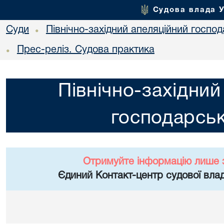
Судова влада 
Суди
Північно-західний апеляційний госпо
•
Прес-реліз. Судова практика
•
Північно-західний
господарськ
Отримуйте інформацію лише 
Єдиний Контакт-центр судової влад