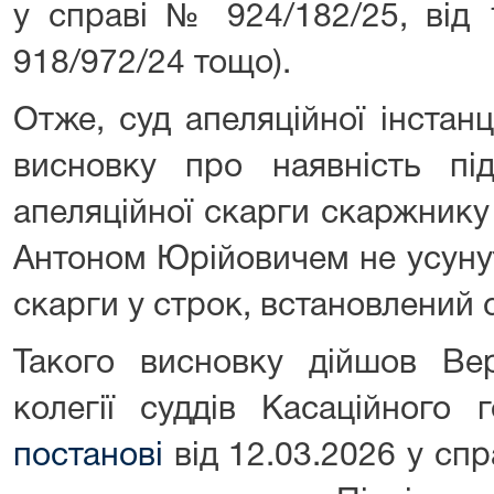
у справі № 924/182/25, від 
918/972/24 тощо).
Отже, суд апеляційної інстан
висновку про наявність пі
апеляційної скарги скаржнику
Антоном Юрійовичем не усунут
скарги у строк, встановлений 
Такого висновку дійшов Ве
колегії суддів Касаційного 
постанові
від 12.03.2026 у сп