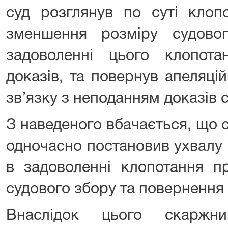
суд розглянув по суті клоп
зменшення розміру судово
задоволенні цього клопота
доказів, та повернув апеляці
зв’язку з неподанням доказів 
З наведеного вбачається, що су
одночасно постановив ухвалу
в задоволенні клопотання п
судового збору та повернення 
Внаслідок цього скаржн