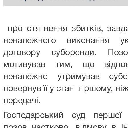
про стягнення збитків, завд
неналежного виконання у
договору суборенди. Поз
мотивував тим, що відпо
неналежно утримував субо
повернув її у стані гіршому, ні
передачі.
Господарський суд першої 
позов частково, відмову в і