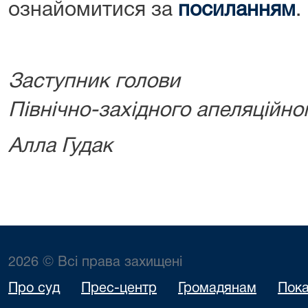
ознайомитися за
посиланням
.
Заступник голови
Північно-західного апеляційно
Алла Гудак
2026 © Всі права захищені
Про суд
Прес-центр
Громадянам
Пока