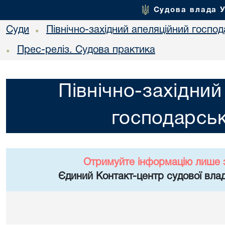
Судова влада 
Суди
Північно-західний апеляційний госпо
•
Прес-реліз. Судова практика
•
Північно-західний
господарськ
Отримуйте інформацію лише 
Єдиний Контакт-центр судової влад