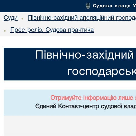
Судова влада 
Суди
Північно-західний апеляційний госпо
•
Прес-реліз. Судова практика
•
Північно-західний
господарськ
Отримуйте інформацію лише 
Єдиний Контакт-центр судової влад