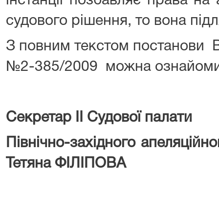
інстанції позбавляє права на
судового рішення, то вона під
З повним текстом постанови В
№2-385/2009 можна ознайоми
Секретар ІІ Судової палати
Північно-західного апеляційн
Тетяна ФІЛІПОВА