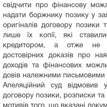
свідчити про фінансову можл
надати боржнику позику у за
оригіналів договору позики 
лише їх копії, які ставил
кредитором, а отже не 
достовірних доказів про ная
доходів та фінансових можл
довів належними письмовими 
Апеляційний суд відмовив у
договору позики, розписки та 
мотивів того, що вказані доку