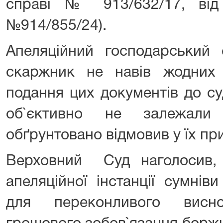
справі № 913/632/17, від
№914/855/24).
Апеляційний господарський 
скаржник не навів жодних
подання цих документів до су
об`єктивно не залежали
обґрунтовано відмовив у їх при
Верховний Суд наголосив,
апеляційної інстанції сумнів
для переконливого висн