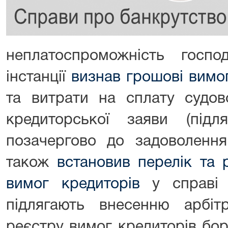
неплатоспроможність госп
інстанції
визнав грошові вимо
та витрати на сплату судов
кредиторської заяви (підл
позачергово до задоволення
також
встановив перелік та 
вимог кредиторів
у справі
підлягають внесенню арбі
реєстру вимог кредиторів бор