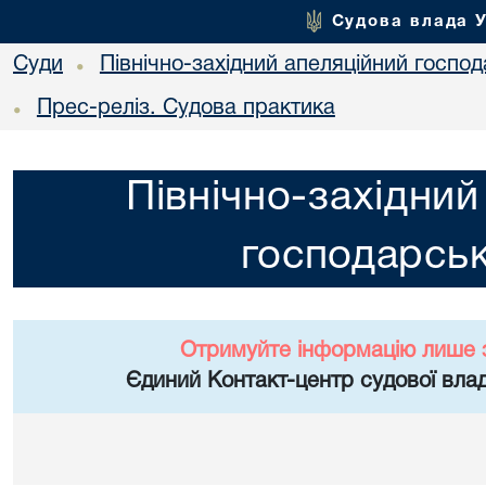
Судова влада 
Суди
Північно-західний апеляційний госпо
•
Прес-реліз. Судова практика
•
Північно-західний
господарськ
Отримуйте інформацію лише 
Єдиний Контакт-центр судової влад