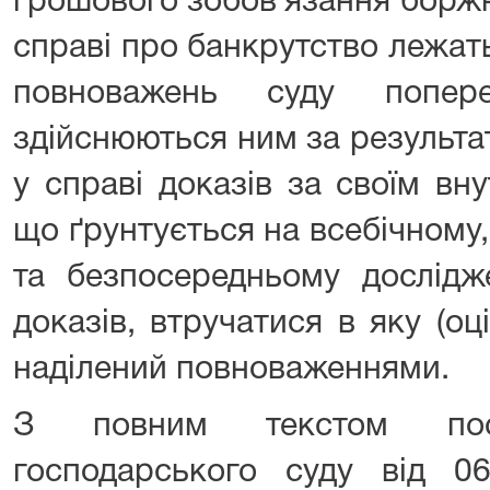
грошового зобов`язання борж
справі про банкрутство лежат
повноважень суду поперед
здійснюються ним за результа
у справі доказів за своїм вн
що ґрунтується на всебічному
та безпосередньому дослідж
доказів, втручатися в яку (оц
наділений повноваженнями.
З повним текстом пост
господарського суду від 0