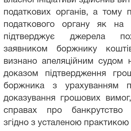
власної ініціативи здійснив ви
податкових органів, а тому 
податкового органу як на
підтверджує джерела по
заявником боржнику кошт
визнано апеляційним судом 
доказом підтвердження гро
боржника з урахуванням п
доказування грошових вимог,
справах про банкрутство (
згідно з усталеною практикою