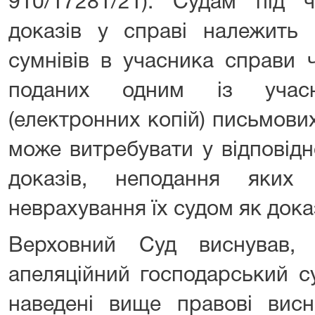
910/17281/21). Судам під 
доказів у справі належить 
сумнівів в учасника справи ч
поданих одним із учасн
(електронних копій) письмових
може витребувати у відповідн
доказів, неподання яких
неврахування їх судом як доказ
Верховний Суд виснував, 
апеляційний господарський с
наведені вище правові висн