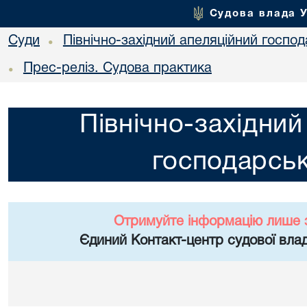
Судова влада 
Суди
Північно-західний апеляційний госпо
•
Прес-реліз. Судова практика
•
Північно-західний
господарськ
Отримуйте інформацію лише 
Єдиний Контакт-центр судової влад